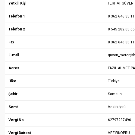
Yetkili Kişi
FERHAT GÜVEN
Telefon 1
0 362 646 38 11
Telefon 2
0 545 282 08 55
Fax
0 362 646 38 11
E-mail
guven_motor@h
Adres
FAZIL AHMET P
Ülke
Türkiye
Şehir
Samsun
Semt
Vezirköprü
Vergi No
62797237496
Vergi Dairesi
VEZİRKOPRU