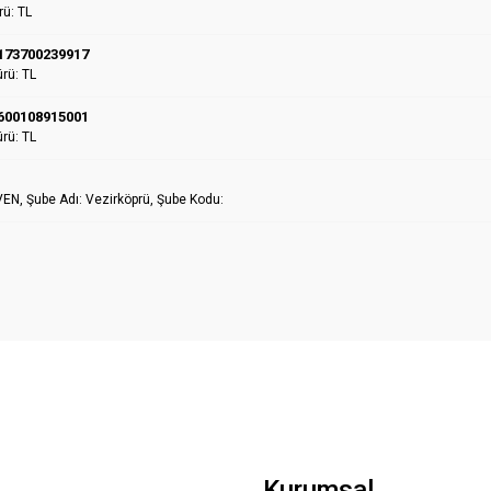
rü: TL
173700239917
rü: TL
600108915001
rü: TL
VEN, Şube Adı: Vezirköprü, Şube Kodu:
Kurumsal