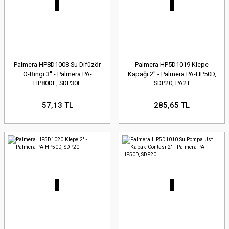
Palmera HP8D1008 Su Difüzör
Palmera HP5D1019 Klepe
O-Ringi 3'' - Palmera PA-
Kapağı 2'' - Palmera PA-HP50D,
HP80DE, SDP30E
SDP20, PA2T
57,13 TL
285,65 TL