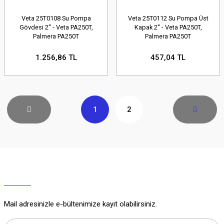
Veta 25T0108 Su Pompa
Veta 25T0112 Su Pompa Üst
Gövdesi 2'' - Veta PA250T,
Kapak 2'' - Veta PA250T,
Palmera PA250T
Palmera PA250T
1.256,86 TL
457,04 TL
1
2
Mail adresinizle e-bültenimize kayıt olabilirsiniz.