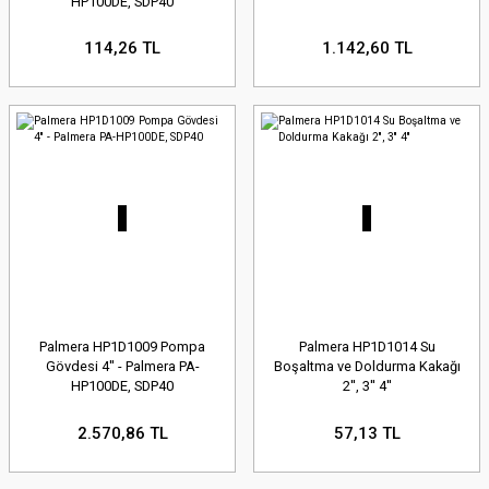
HP100DE, SDP40
114,26 TL
1.142,60 TL
Palmera HP1D1009 Pompa
Palmera HP1D1014 Su
Gövdesi 4'' - Palmera PA-
Boşaltma ve Doldurma Kakağı
HP100DE, SDP40
2'', 3'' 4''
2.570,86 TL
57,13 TL