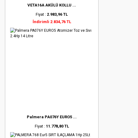
VETA16A AKÜLÜ KOLLU ...
Fiyat :
2.983,96 TL
İndirimli 2.834,76 TL
Palmera PA076Y EURO5 ...
Fiyat :
11.778,80 TL