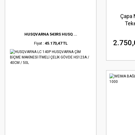
Çapa 
Tek
HUSQVARNA 543RS HUSQ ...
2.750,
Fiyat :
45.173,47 TL