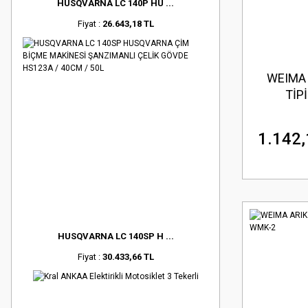
HUSQVARNA LC 140P HU ...
Fiyat :
26.643,18 TL
WEIMA 
TİP
1.142,
HUSQVARNA LC 140SP H ...
Fiyat :
30.433,66 TL