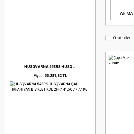
WEIMA
Stoktakiler
HUSQVARNA 553RS HUSQ ...
Fiyat :
55.281,82 TL