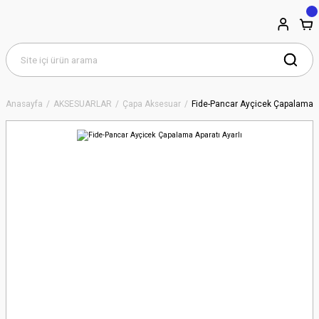
Anasayfa
AKSESUARLAR
Çapa Aksesuar
Fide-Pancar Ayçicek Çapalama Ap