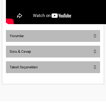
Yorumlar
Soru & Cevap
Bu ürüne ilk yorumu siz yapın!
Taksit Seçenekleri
Yorum Yaz
Ürün hakkında henüz soru sorulmamış.
Soru Sor