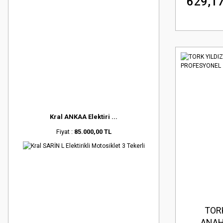
629,17
Kral ANKAA Elektiri ...
Fiyat :
85.000,00 TL
TORK
ANAH