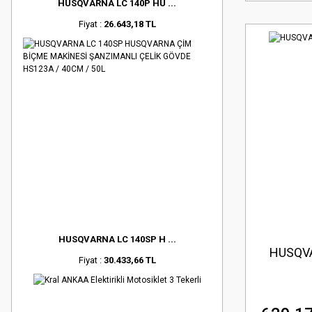
HUSQVARNA LC 140P HU ...
Fiyat :
26.643,18 TL
HUSQVARNA LC 140SP H ...
HUSQVA
Fiyat :
30.433,66 TL