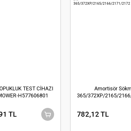
OPUKLUK TEST CİHAZI
Amortisör Sök
MOWER-H577606801
365/372XP/2165/2166
91 TL
782,12 TL