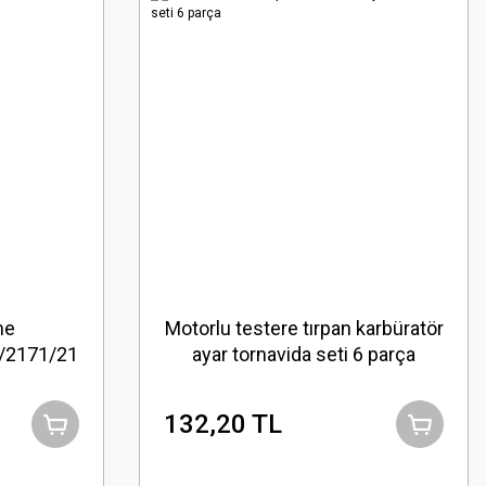
me
Motorlu testere tırpan karbüratör
/2171/2172
ayar tornavida seti 6 parça
132,20 TL