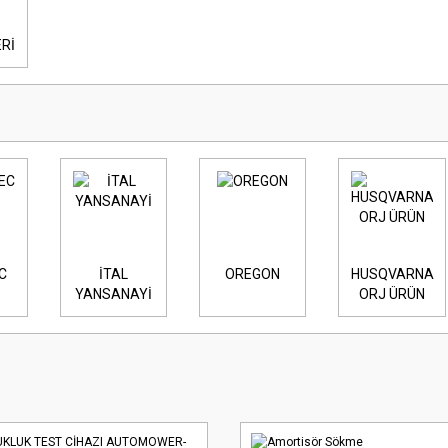
ERİ
C
İTAL
OREGON
HUSQVARNA
YANSANAYİ
ORJ ÜRÜN