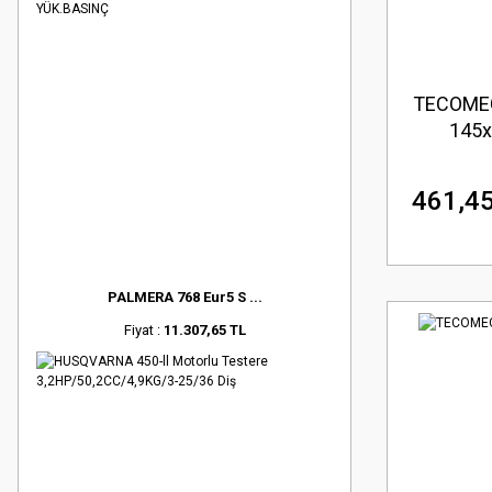
TECOMEC
145x
461,45
PALMERA 768 Eur5 S ...
Fiyat :
11.307,65 TL