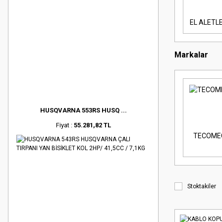
EL ALETL
Markalar
HUSQVARNA 553RS HUSQ ...
Fiyat :
55.281,82 TL
TECOME
Stoktakiler