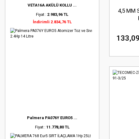
VETA16A AKÜLÜ KOLLU ...
4,5 MM 
Fiyat :
2.983,96 TL
İndirimli 2.834,76 TL
133,09
Palmera PA076Y EURO5 ...
Fiyat :
11.778,80 TL