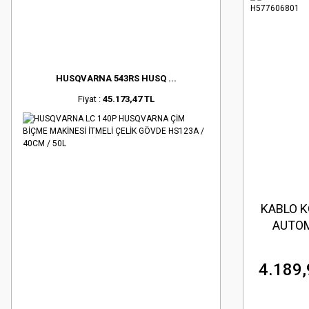
HUSQVARNA 543RS HUSQ ...
Fiyat :
45.173,47 TL
KABLO K
AUTO
4.189,