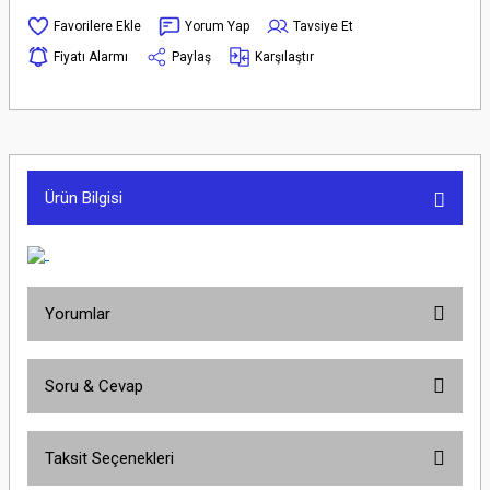
Yorum Yap
Tavsiye Et
Fiyatı Alarmı
Paylaş
Karşılaştır
Ürün Bilgisi
Yorumlar
Soru & Cevap
Bu ürüne ilk yorumu siz yapın!
Taksit Seçenekleri
Yorum Yaz
Ürün hakkında henüz soru sorulmamış.