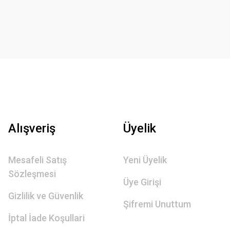
Alışveriş
Üyelik
Mesafeli Satış
Yeni Üyelik
Sözleşmesi
Üye Girişi
Gizlilik ve Güvenlik
Şifremi Unuttum
İptal İade Koşullari