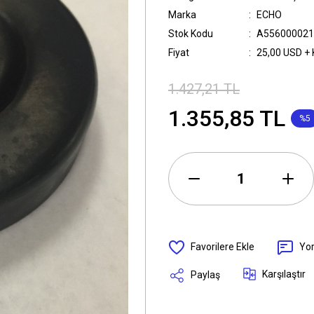
Marka
ECHO
Stok Kodu
A556000021
Fiyat
25,00 USD +
1.427,21 TL
1.355,85 TL
%5
Yo
Karşılaştır
Paylaş