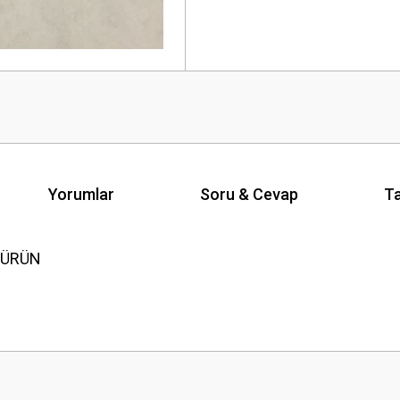
Yorumlar
Soru & Cevap
Ta
L ÜRÜN
Ürün hakkında henüz soru sorulmamış.
Bu ürüne ilk yorumu siz yapın!