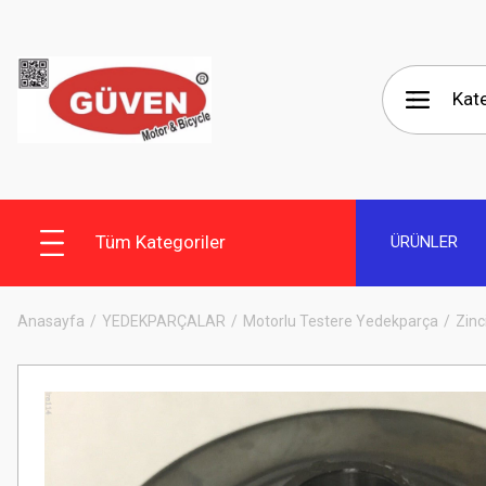
Tüm Kategoriler
ÜRÜNLER
Anasayfa
YEDEKPARÇALAR
Motorlu Testere Yedekparça
Zinci