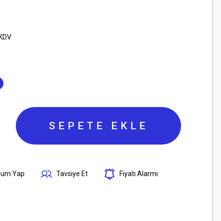
 KDV
SEPETE EKLE
rum Yap
Tavsiye Et
Fiyatı Alarmı