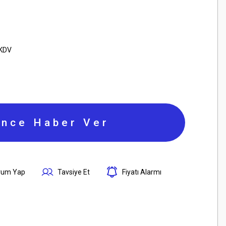
1
 KDV
ince Haber Ver
rum Yap
Tavsiye Et
Fiyatı Alarmı