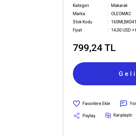
Kategori
Makaralı
Marka
OLEOMAC
Stok Kodu
160MLBK04
Fiyat
14,00 USD +
799,24 TL
Gel
Yo
Karşılaştır
Paylaş