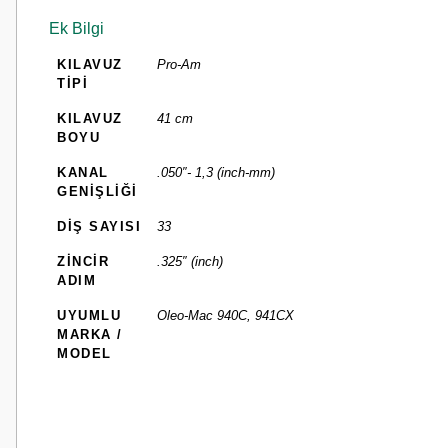
Ek Bilgi
KILAVUZ
Pro-Am
TİPİ
KILAVUZ
41 cm
BOYU
KANAL
.050″- 1,3 (inch-mm)
GENİŞLİĞİ
DİŞ SAYISI
33
ZİNCİR
.325″ (inch)
ADIM
UYUMLU
Oleo-Mac 940C, 941CX
MARKA /
MODEL