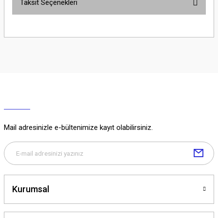
Taksit Seçenekleri
Yorum Yaz
Ürün hakkında henüz soru sorulmamış.
Soru Sor
Mail adresinizle e-bültenimize kayıt olabilirsiniz.
Kurumsal