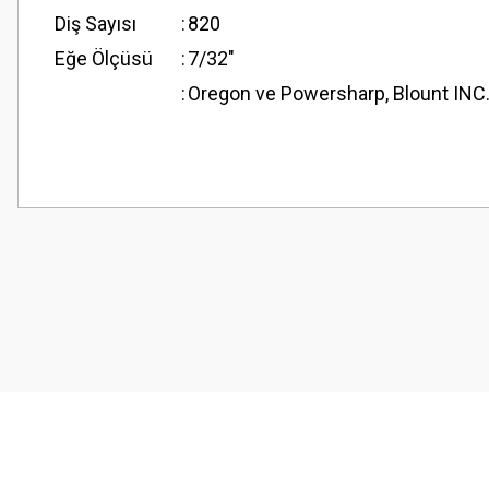
Diş Sayısı
:
820
Eğe Ölçüsü
:
7/32"
:
Oregon ve Powersharp, Blount INC. F