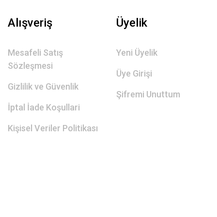
Alışveriş
Üyelik
Mesafeli Satış
Yeni Üyelik
Sözleşmesi
Üye Girişi
Gizlilik ve Güvenlik
Şifremi Unuttum
İptal İade Koşullari
Kişisel Veriler Politikası