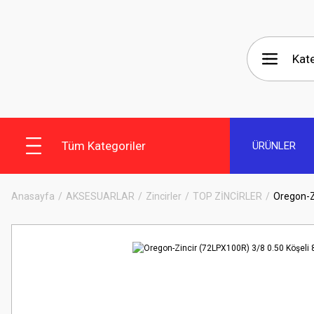
Tüm Kategoriler
ÜRÜNLER
Anasayfa
AKSESUARLAR
Zincirler
TOP ZİNCİRLER
Oregon-Z