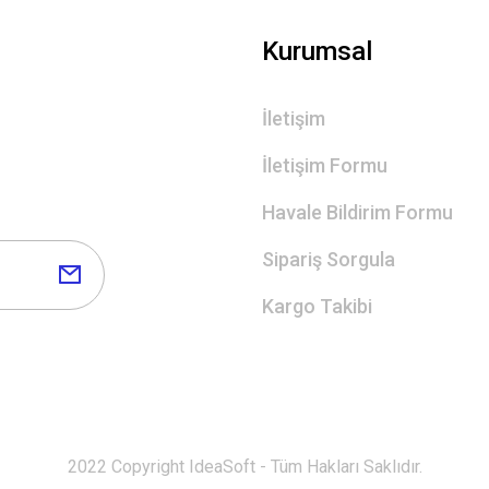
Kurumsal
İletişim
İletişim Formu
Havale Bildirim Formu
Sipariş Sorgula
Kargo Takibi
2022 Copyright IdeaSoft - Tüm Hakları Saklıdır.