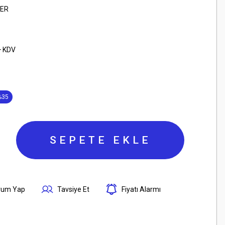
LER
+ KDV
%35
SEPETE EKLE
rum Yap
Tavsiye Et
Fiyatı Alarmı