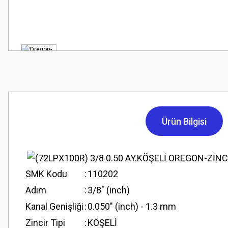
Ürün Bilgisi
SMK Kodu
:
110202
Adım
:
3/8" (inch)
Kanal Genişliği
:
0.050" (inch) - 1.3 mm
Zincir Tipi
:
KÖŞELİ