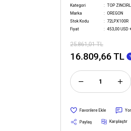
Kategori
TOP ZİNCİR
Marka
OREGON
Stok Kodu
72LPX100R
Fiyat
453,00 USD 
25.861,01 TL
16.809,66 TL
Yo
Karşılaştır
Paylaş