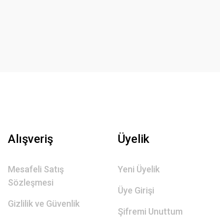
Alışveriş
Üyelik
Mesafeli Satış
Yeni Üyelik
Sözleşmesi
Üye Girişi
Gizlilik ve Güvenlik
Şifremi Unuttum