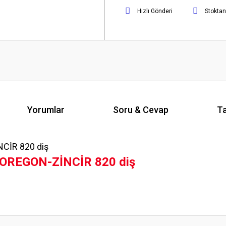
Hızlı Gönderi
Stoktan
Yorumlar
Soru & Cevap
Ta
 OREGON-ZİNCİR 820 diş
Ürün hakkında henüz soru sorulmamış.
Bu ürüne ilk yorumu siz yapın!