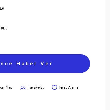
LER
+ KDV
ince Haber Ver
rum Yap
Tavsiye Et
Fiyatı Alarmı