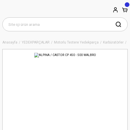
Anasayfa
YEDEKPARÇALAR
Motorlu Testere Yedekparça
Karbüratörler
A