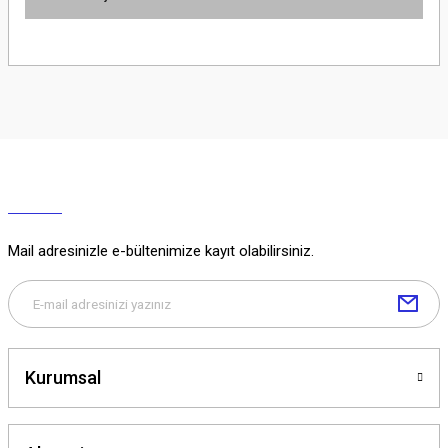
Yorum Yaz
Ürün hakkında henüz soru sorulmamış.
Soru Sor
Mail adresinizle e-bültenimize kayıt olabilirsiniz.
Kurumsal