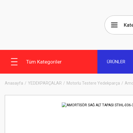
Tüm Kategoriler
ÜRÜNLER
Anasayfa
YEDEKPARÇALAR
Motorlu Testere Yedekparça
Amor