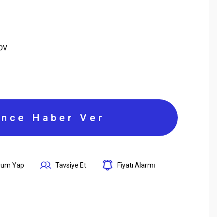
KDV
ince Haber Ver
rum Yap
Tavsiye Et
Fiyatı Alarmı