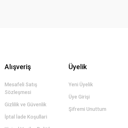
Alışveriş
Üyelik
Mesafeli Satış
Yeni Üyelik
Sözleşmesi
Üye Girişi
Gizlilik ve Güvenlik
Şifremi Unuttum
İptal İade Koşullari