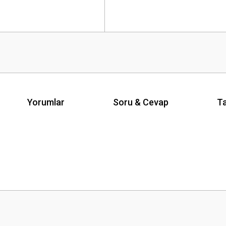
Yorumlar
Soru & Cevap
Ta
Ürün hakkında henüz soru sorulmamış.
Bu ürüne ilk yorumu siz yapın!