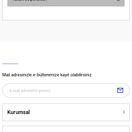
Yorum Yaz
Ürün hakkında henüz soru sorulmamış.
Soru Sor
Mail adresinizle e-bültenimize kayıt olabilirsiniz.
Kurumsal