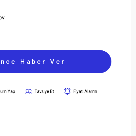
KDV
ince Haber Ver
rum Yap
Tavsiye Et
Fiyatı Alarmı