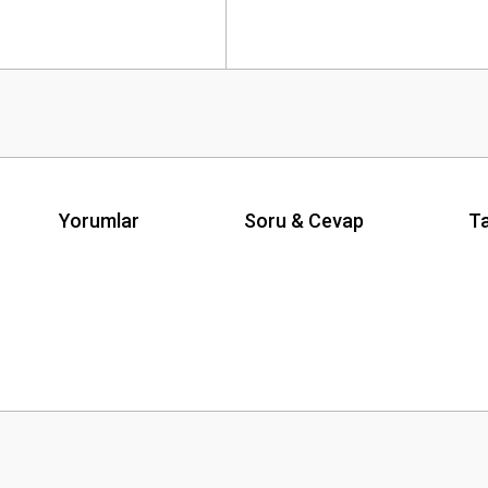
Yorumlar
Soru & Cevap
Ta
Ürün hakkında henüz soru sorulmamış.
Bu ürüne ilk yorumu siz yapın!