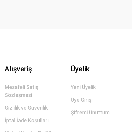
Alışveriş
Üyelik
Mesafeli Satış
Yeni Üyelik
Sözleşmesi
Üye Girişi
Gizlilik ve Güvenlik
Şifremi Unuttum
İptal İade Koşullari