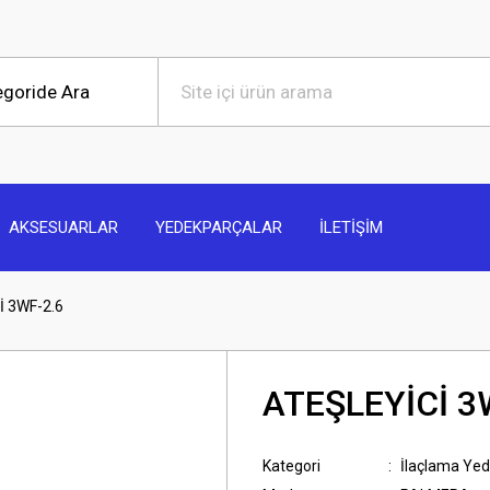
AKSESUARLAR
YEDEKPARÇALAR
İLETİŞİM
İ 3WF-2.6
ATEŞLEYİCİ 3
Kategori
İlaçlama Ye