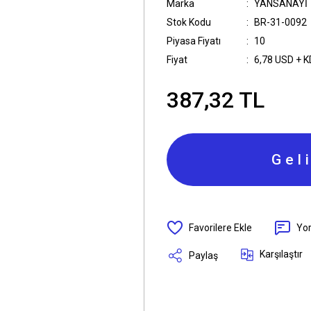
Marka
YANSANAYİ
Stok Kodu
BR-31-0092
Piyasa Fiyatı
10
Fiyat
6,78 USD + 
387,32 TL
Gel
Yo
Karşılaştır
Paylaş