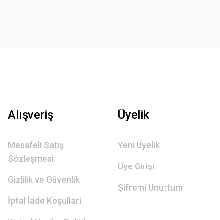
Alışveriş
Üyelik
Mesafeli Satış
Yeni Üyelik
Sözleşmesi
Üye Girişi
Gizlilik ve Güvenlik
Şifremi Unuttum
İptal İade Koşullari