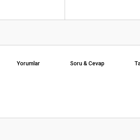
Yorumlar
Soru & Cevap
Ta
Ürün hakkında henüz soru sorulmamış.
Bu ürüne ilk yorumu siz yapın!