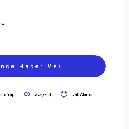
KDV
ince Haber Ver
rum Yap
Tavsiye Et
Fiyatı Alarmı