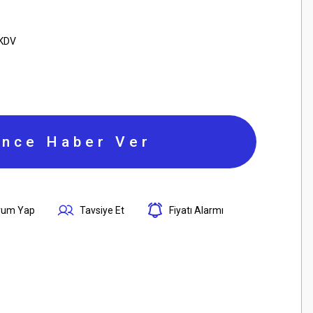
 KDV
ince Haber Ver
rum Yap
Tavsiye Et
Fiyatı Alarmı