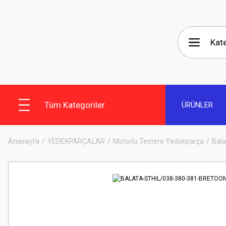
Tüm Kategoriler
ÜRÜNLER
Anasayfa
YEDEKPARÇALAR
Motorlu Testere Yedekparça
Bala