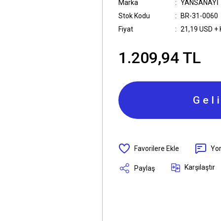
Marka
YANSANAYİ
Stok Kodu
BR-31-0060
Fiyat
21,19 USD +
1.209,94 TL
Gel
Yo
Karşılaştır
Paylaş