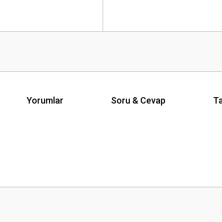
Yorumlar
Soru & Cevap
Ta
Ürün hakkında henüz soru sorulmamış.
Bu ürüne ilk yorumu siz yapın!