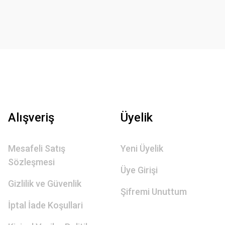
Alışveriş
Üyelik
Mesafeli Satış
Yeni Üyelik
Sözleşmesi
Üye Girişi
Gizlilik ve Güvenlik
Şifremi Unuttum
İptal İade Koşullari