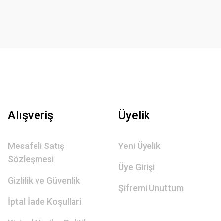
Alışveriş
Üyelik
Mesafeli Satış
Yeni Üyelik
Sözleşmesi
Üye Girişi
Gizlilik ve Güvenlik
Şifremi Unuttum
İptal İade Koşullari