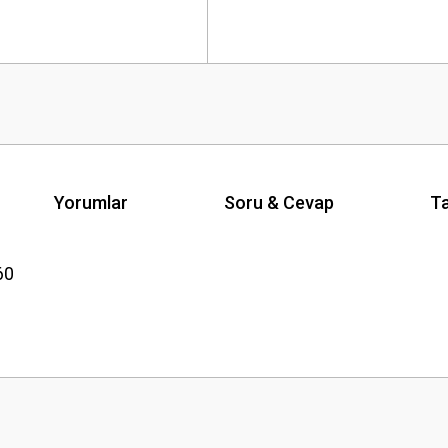
Yorumlar
Soru & Cevap
Ta
60
Ürün hakkında henüz soru sorulmamış.
Bu ürüne ilk yorumu siz yapın!