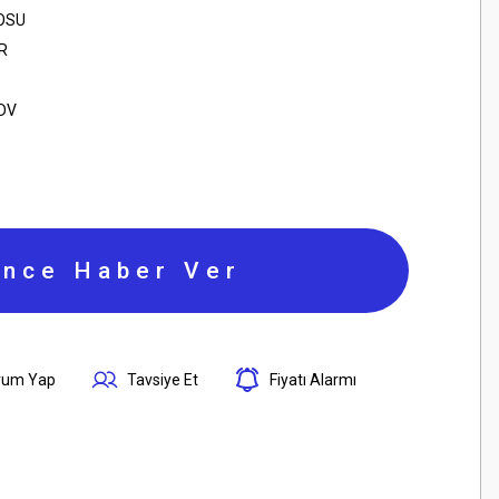
OSU
R
KDV
ince Haber Ver
rum Yap
Tavsiye Et
Fiyatı Alarmı