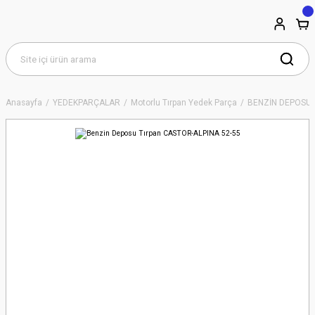
Anasayfa
YEDEKPARÇALAR
Motorlu Tırpan Yedek Parça
BENZİN DEPOSU