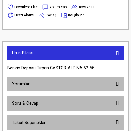
Yorum Yap
Tavsiye Et
Fiyatı Alarmı
Paylaş
Karşılaştır
Ürün Bilgisi
Benzin Deposu Tırpan CASTOR-ALPINA 52-55
Yorumlar
Soru & Cevap
Bu ürüne ilk yorumu siz yapın!
Taksit Seçenekleri
Yorum Yaz
Ürün hakkında henüz soru sorulmamış.