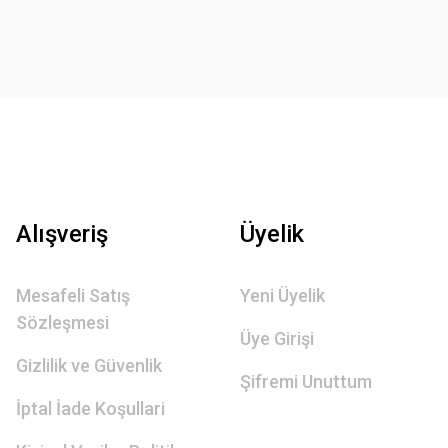
Alışveriş
Üyelik
Mesafeli Satış
Yeni Üyelik
Sözleşmesi
Üye Girişi
Gizlilik ve Güvenlik
Şifremi Unuttum
İptal İade Koşullari