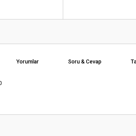
Yorumlar
Soru & Cevap
Ta
20
Ürün hakkında henüz soru sorulmamış.
Bu ürüne ilk yorumu siz yapın!