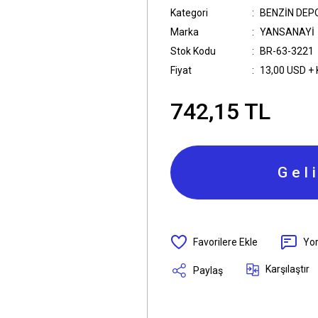
Kategori
BENZİN DEP
Marka
YANSANAYİ
Stok Kodu
BR-63-3221
Fiyat
13,00 USD +
742,15 TL
Gel
Yo
Karşılaştır
Paylaş