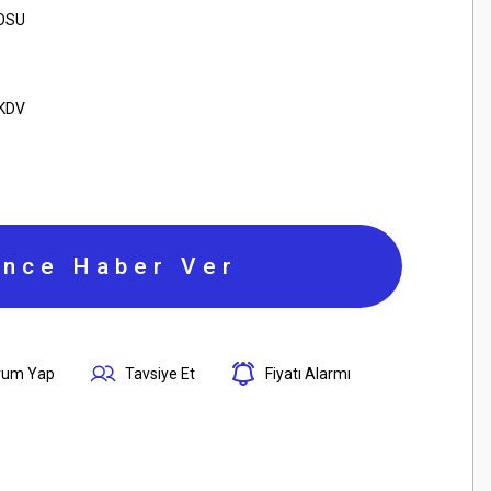
OSU
 KDV
ince Haber Ver
rum Yap
Tavsiye Et
Fiyatı Alarmı