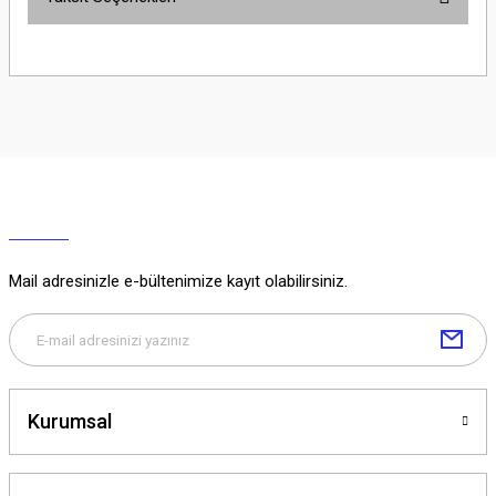
Yorum Yaz
Ürün hakkında henüz soru sorulmamış.
Soru Sor
Mail adresinizle e-bültenimize kayıt olabilirsiniz.
Kurumsal