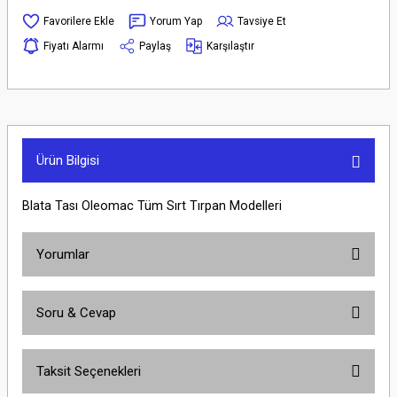
Yorum Yap
Tavsiye Et
Fiyatı Alarmı
Paylaş
Karşılaştır
Ürün Bilgisi
Blata Tası Oleomac Tüm Sırt Tırpan Modelleri
Yorumlar
Soru & Cevap
Bu ürüne ilk yorumu siz yapın!
Taksit Seçenekleri
Yorum Yaz
Ürün hakkında henüz soru sorulmamış.