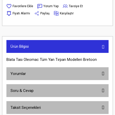
Yorum Yap
Tavsiye Et
Fiyatı Alarmı
Paylaş
Karşılaştır
Ürün Bilgisi
Blata Tası Oleomac Tüm Yan Tırpan Modelleri Bretoon
Yorumlar
Soru & Cevap
Bu ürüne ilk yorumu siz yapın!
Taksit Seçenekleri
Yorum Yaz
Ürün hakkında henüz soru sorulmamış.