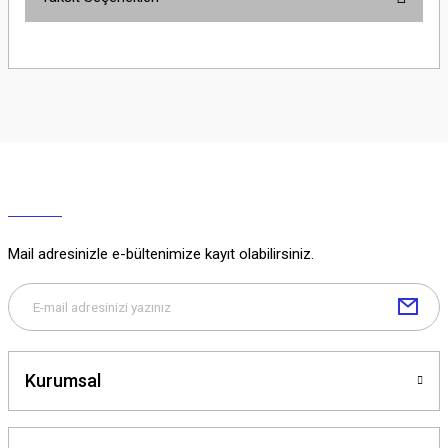
Yorum Yaz
Ürün hakkında henüz soru sorulmamış.
Soru Sor
Mail adresinizle e-bültenimize kayıt olabilirsiniz.
Kurumsal