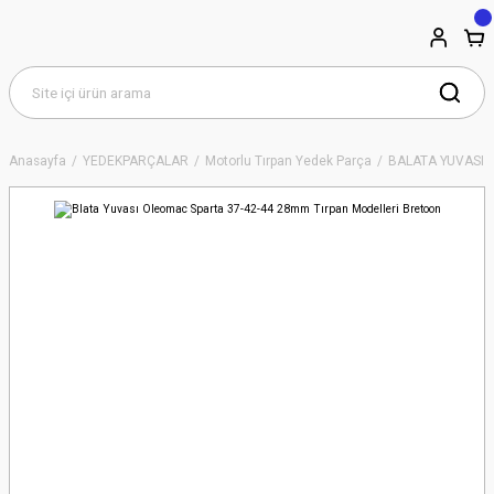
Anasayfa
YEDEKPARÇALAR
Motorlu Tırpan Yedek Parça
BALATA YUVASI