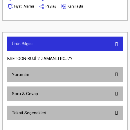
Fiyatı Alarmı
Paylaş
Karşılaştır
Ürün Bilgisi
BRETOON-BUJİ 2 ZAMANLI RCJ7Y
Yorumlar
Soru & Cevap
Bu ürüne ilk yorumu siz yapın!
Taksit Seçenekleri
Yorum Yaz
Ürün hakkında henüz soru sorulmamış.