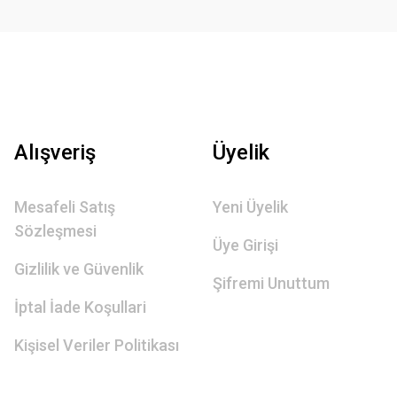
Alışveriş
Üyelik
Mesafeli Satış
Yeni Üyelik
Sözleşmesi
Üye Girişi
Gizlilik ve Güvenlik
Şifremi Unuttum
İptal İade Koşullari
Kişisel Veriler Politikası