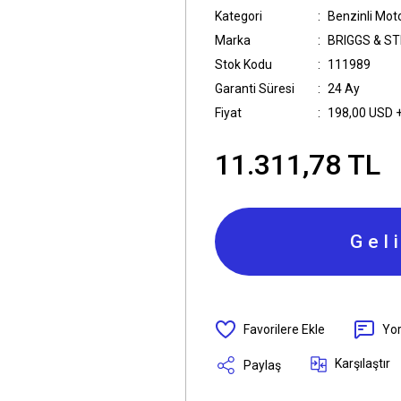
Kategori
Benzinli Moto
Marka
BRIGGS & S
Stok Kodu
111989
Garanti Süresi
24 Ay
Fiyat
198,00 USD 
11.311,78 TL
Gel
Yo
Karşılaştır
Paylaş