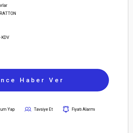
rlar
TRATTON
+ KDV
ince Haber Ver
rum Yap
Tavsiye Et
Fiyatı Alarmı