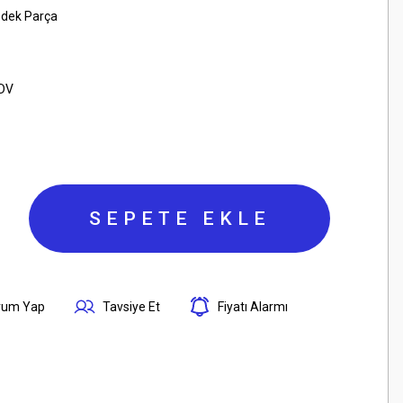
edek Parça
KDV
SEPETE EKLE
rum Yap
Tavsiye Et
Fiyatı Alarmı