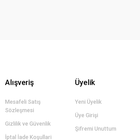
Alışveriş
Üyelik
Mesafeli Satış
Yeni Üyelik
Sözleşmesi
Üye Girişi
Gizlilik ve Güvenlik
Şifremi Unuttum
İptal İade Koşullari