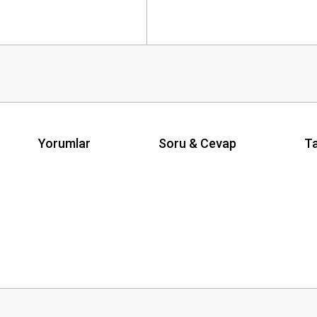
Yorumlar
Soru & Cevap
Ta
Ürün hakkında henüz soru sorulmamış.
Bu ürüne ilk yorumu siz yapın!