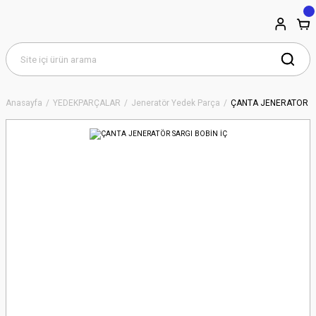
Anasayfa
YEDEKPARÇALAR
Jeneratör Yedek Parça
ÇANTA JENERATÖR SA