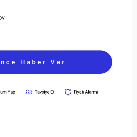
KDV
ince Haber Ver
rum Yap
Tavsiye Et
Fiyatı Alarmı