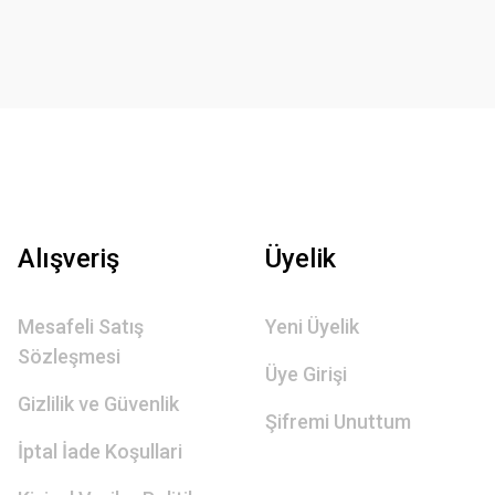
Alışveriş
Üyelik
Mesafeli Satış
Yeni Üyelik
Sözleşmesi
Üye Girişi
Gizlilik ve Güvenlik
Şifremi Unuttum
İptal İade Koşullari