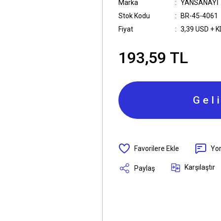
Marka
YANSANAYİ
Stok Kodu
BR-45-4061
Fiyat
3,39 USD + 
193,59 TL
Gel
Yo
Karşılaştır
Paylaş