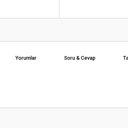
Yorumlar
Soru & Cevap
Ta
Ürün hakkında henüz soru sorulmamış.
Bu ürüne ilk yorumu siz yapın!