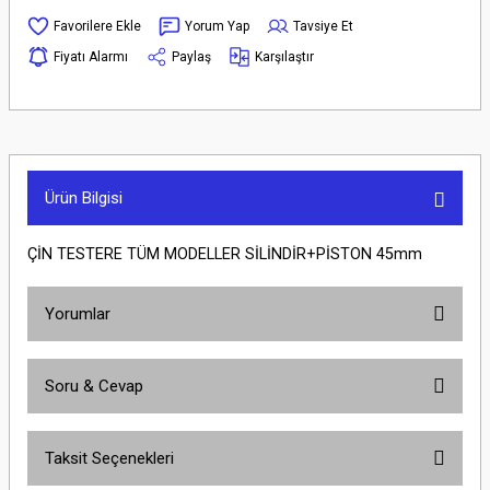
Yorum Yap
Tavsiye Et
Fiyatı Alarmı
Paylaş
Karşılaştır
Ürün Bilgisi
ÇİN TESTERE TÜM MODELLER SİLİNDİR+PİSTON 45mm
Yorumlar
Soru & Cevap
Bu ürüne ilk yorumu siz yapın!
Taksit Seçenekleri
Yorum Yaz
Ürün hakkında henüz soru sorulmamış.