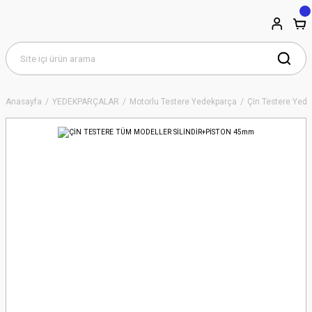
Anasayfa
YEDEKPARÇALAR
Motorlu Testere Yedekparça
Çin Testere Yede