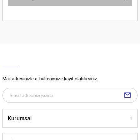
Yorum Yaz
Ürün hakkında henüz soru sorulmamış.
Soru Sor
Mail adresinizle e-bültenimize kayıt olabilirsiniz.
Kurumsal