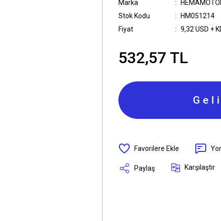
Marka
HEMAMOTO
Stok Kodu
HM051214
Fiyat
9,32 USD + 
532,57 TL
Gel
Yo
Karşılaştır
Paylaş