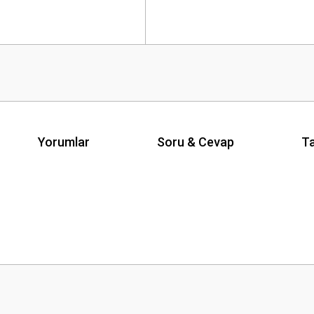
Yorumlar
Soru & Cevap
Ta
Ürün hakkında henüz soru sorulmamış.
Bu ürüne ilk yorumu siz yapın!