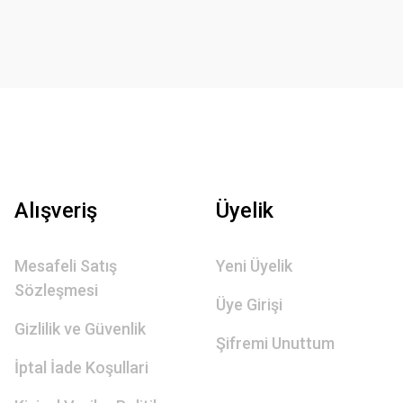
Alışveriş
Üyelik
Mesafeli Satış
Yeni Üyelik
Sözleşmesi
Üye Girişi
Gizlilik ve Güvenlik
Şifremi Unuttum
İptal İade Koşullari