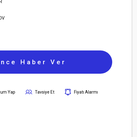
R
KDV
ince Haber Ver
rum Yap
Tavsiye Et
Fiyatı Alarmı