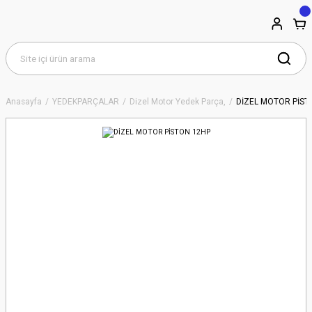
Anasayfa
YEDEKPARÇALAR
Dizel Motor Yedek Parça,
DİZEL MOTOR PİST