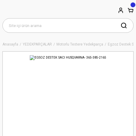
Anasayfa
YEDEKPARÇALAR
Motorlu Testere Yedekparça
Egzoz Destek Sa