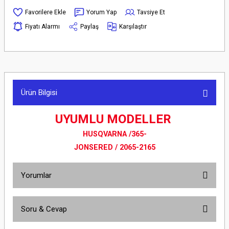
Yorum Yap
Tavsiye Et
Fiyatı Alarmı
Paylaş
Karşılaştır
Ürün Bilgisi
UYUMLU MODELLER
HUSQVARNA /365-
JONSERED / 2065-2165
Yorumlar
Soru & Cevap
Bu ürüne ilk yorumu siz yapın!