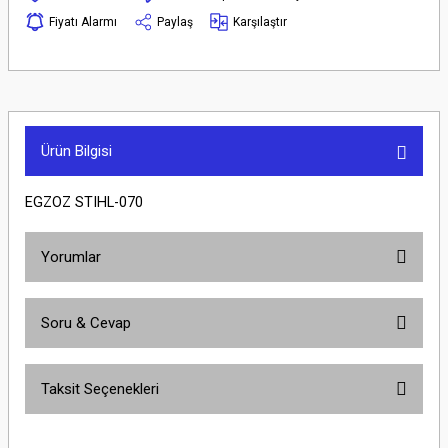
Fiyatı Alarmı
Paylaş
Karşılaştır
Ürün Bilgisi
EGZOZ STIHL-070
Yorumlar
Soru & Cevap
Bu ürüne ilk yorumu siz yapın!
Taksit Seçenekleri
Yorum Yaz
Ürün hakkında henüz soru sorulmamış.