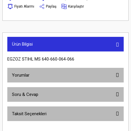
Fiyatı Alarmı
Paylaş
Karşılaştır
Ürün Bilgisi
EGZOZ STIHL MS 640-660-064-066
Yorumlar
Soru & Cevap
Bu ürüne ilk yorumu siz yapın!
Taksit Seçenekleri
Yorum Yaz
Ürün hakkında henüz soru sorulmamış.