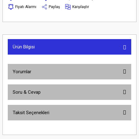
Fiyatı Alarmı
Paylaş
Karşılaştır
Ürün Bilgisi
Yorumlar
Soru & Cevap
Bu ürüne ilk yorumu siz yapın!
Taksit Seçenekleri
Yorum Yaz
Ürün hakkında henüz soru sorulmamış.
Soru Sor