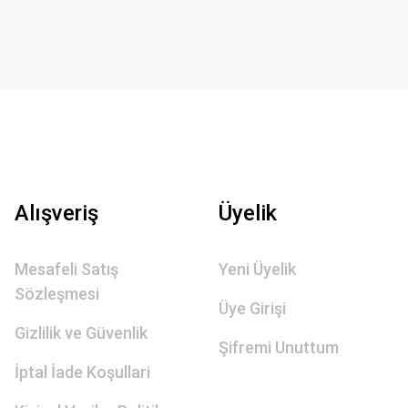
Alışveriş
Üyelik
Mesafeli Satış
Yeni Üyelik
Sözleşmesi
Üye Girişi
Gizlilik ve Güvenlik
Şifremi Unuttum
İptal İade Koşullari