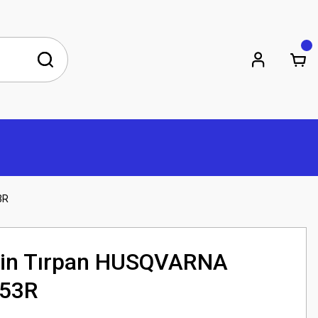
3R
obin Tırpan HUSQVARNA
153R