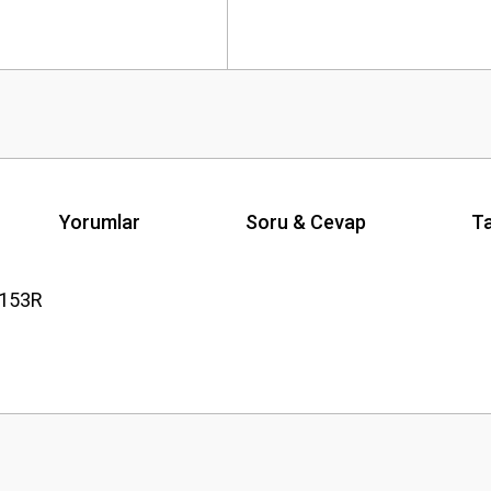
Yorumlar
Soru & Cevap
Ta
-153R
Ürün hakkında henüz soru sorulmamış.
Bu ürüne ilk yorumu siz yapın!