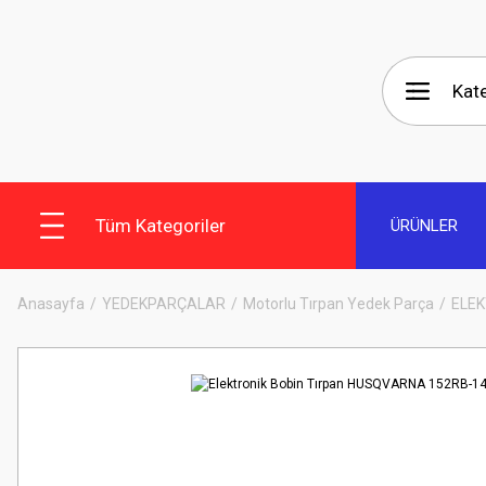
Tüm Kategoriler
ÜRÜNLER
Anasayfa
YEDEKPARÇALAR
Motorlu Tırpan Yedek Parça
ELEK