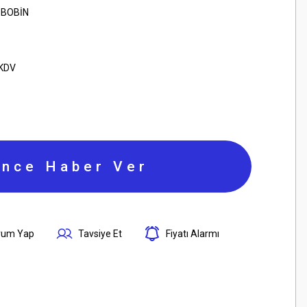
 BOBİN
 KDV
ince Haber Ver
rum Yap
Tavsiye Et
Fiyatı Alarmı