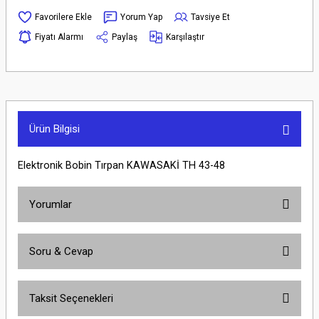
Yorum Yap
Tavsiye Et
Fiyatı Alarmı
Paylaş
Karşılaştır
Ürün Bilgisi
Elektronik Bobin Tırpan KAWASAKİ TH 43-48
Yorumlar
Soru & Cevap
Bu ürüne ilk yorumu siz yapın!
Taksit Seçenekleri
Yorum Yaz
Ürün hakkında henüz soru sorulmamış.