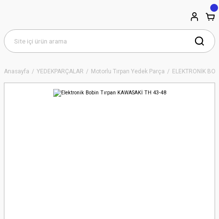
Anasayfa
YEDEKPARÇALAR
Motorlu Tırpan Yedek Parça
ELEKTRONİK BOB