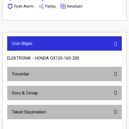
Fiyatı Alarmı
Paylaş
Karşılaştır
Ürün Bilgisi
ELEKTRONİK - HONDA GX120-160-200
Yorumlar
Soru & Cevap
Bu ürüne ilk yorumu siz yapın!
Taksit Seçenekleri
Yorum Yaz
Ürün hakkında henüz soru sorulmamış.