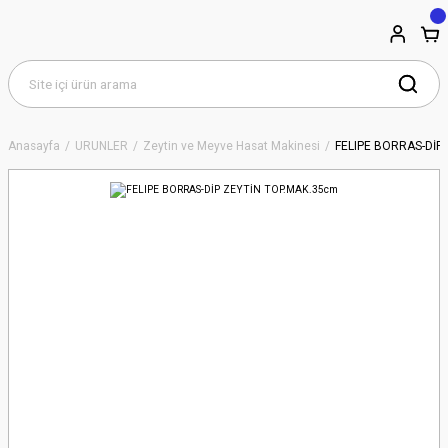
Anasayfa
ÜRÜNLER
Zeytin ve Meyve Hasat Makinesi
FELIPE BORRAS-DİP