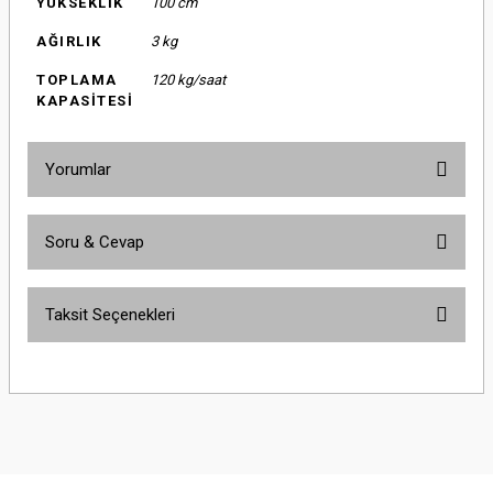
YÜKSEKLİK
100 cm
AĞIRLIK
3 kg
TOPLAMA
120 kg/saat
KAPASİTESİ
Yorumlar
Soru & Cevap
Bu ürüne ilk yorumu siz yapın!
Taksit Seçenekleri
Yorum Yaz
Ürün hakkında henüz soru sorulmamış.
Soru Sor