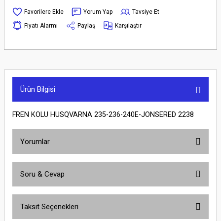
Yorum Yap
Tavsiye Et
Fiyatı Alarmı
Paylaş
Karşılaştır
Ürün Bilgisi
FREN KOLU HUSQVARNA 235-236-240E-JONSERED 2238
Yorumlar
Soru & Cevap
Bu ürüne ilk yorumu siz yapın!
Taksit Seçenekleri
Yorum Yaz
Ürün hakkında henüz soru sorulmamış.