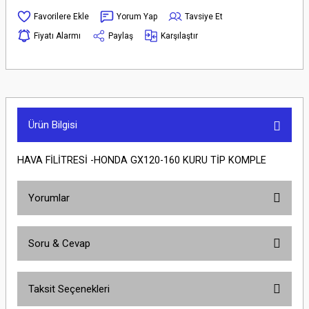
Yorum Yap
Tavsiye Et
Fiyatı Alarmı
Paylaş
Karşılaştır
Ürün Bilgisi
HAVA FİLİTRESİ -HONDA GX120-160 KURU TİP KOMPLE
Yorumlar
Soru & Cevap
Bu ürüne ilk yorumu siz yapın!
Taksit Seçenekleri
Yorum Yaz
Ürün hakkında henüz soru sorulmamış.