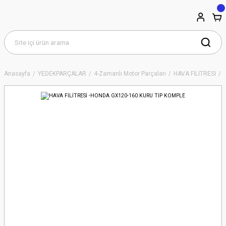
Anasayfa
YEDEKPARÇALAR
4-Zamanlı Motor Parçaları
HAVA FİLİTRESİ