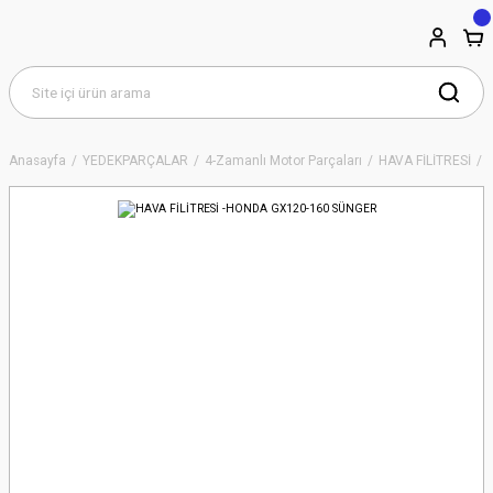
Anasayfa
YEDEKPARÇALAR
4-Zamanlı Motor Parçaları
HAVA FİLİTRESİ