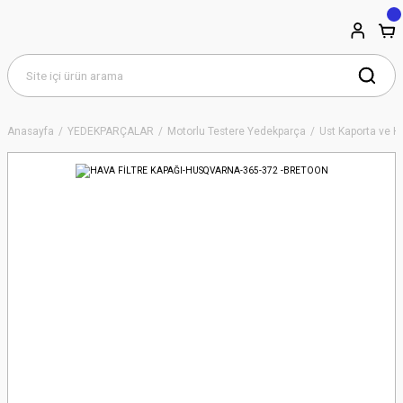
Anasayfa
YEDEKPARÇALAR
Motorlu Testere Yedekparça
Üst Kaporta ve Ha