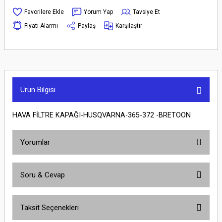
Yorum Yap
Tavsiye Et
Fiyatı Alarmı
Paylaş
Karşılaştır
Ürün Bilgisi
HAVA FİLTRE KAPAĞI-HUSQVARNA-365-372 -BRETOON
Yorumlar
Soru & Cevap
Bu ürüne ilk yorumu siz yapın!
Taksit Seçenekleri
Yorum Yaz
Ürün hakkında henüz soru sorulmamış.