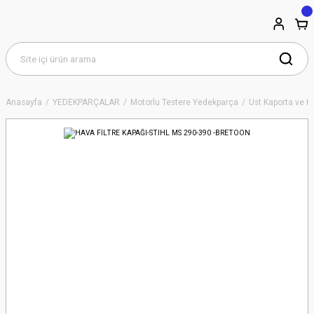
Anasayfa
YEDEKPARÇALAR
Motorlu Testere Yedekparça
Üst Kaporta ve Ha