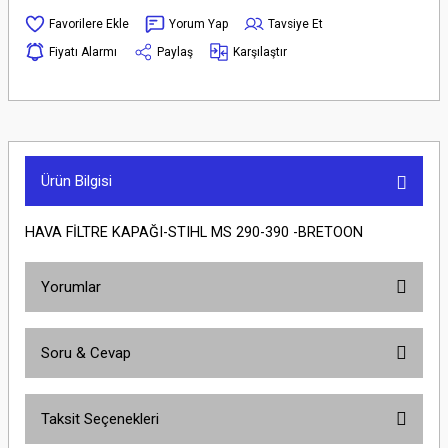
Yorum Yap
Tavsiye Et
Fiyatı Alarmı
Paylaş
Karşılaştır
Ürün Bilgisi
HAVA FİLTRE KAPAĞI-STIHL MS 290-390 -BRETOON
Yorumlar
Soru & Cevap
Bu ürüne ilk yorumu siz yapın!
Taksit Seçenekleri
Yorum Yaz
Ürün hakkında henüz soru sorulmamış.