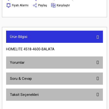
Fiyatı Alarmı
Paylaş
Karşılaştır
Ürün Bilgisi
HOMELITE 4518-4600-BALATA
Yorumlar
Soru & Cevap
Bu ürüne ilk yorumu siz yapın!
Taksit Seçenekleri
Yorum Yaz
Ürün hakkında henüz soru sorulmamış.