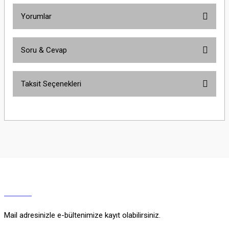
Yorumlar
Soru & Cevap
Bu ürüne ilk yorumu siz yapın!
Taksit Seçenekleri
Yorum Yaz
Ürün hakkında henüz soru sorulmamış.
Soru Sor
Mail adresinizle e-bültenimize kayıt olabilirsiniz.