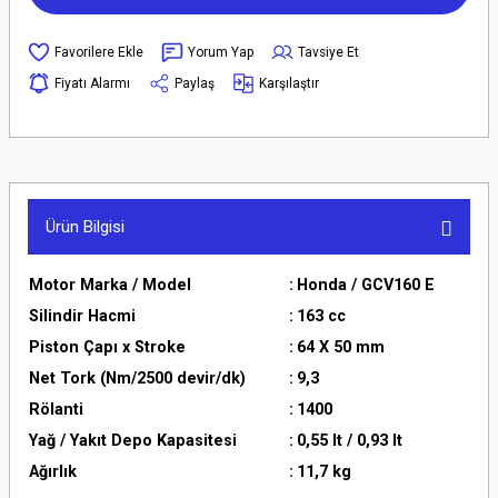
Yorum Yap
Tavsiye Et
Fiyatı Alarmı
Paylaş
Karşılaştır
Ürün Bilgisi
Motor Marka / Model
:
Honda / GCV160 E
Silindir Hacmi
:
163 cc
Piston Çapı x Stroke
:
64 X 50 mm
Net Tork (Nm/2500 devir/dk)
:
9,3
Rölanti
:
1400
Yağ / Yakıt Depo Kapasitesi
:
0,55 lt / 0,93 lt
Ağırlık
:
11,7 kg