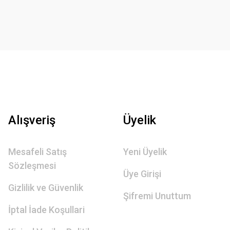
Alışveriş
Üyelik
Mesafeli Satış
Yeni Üyelik
Sözleşmesi
Üye Girişi
Gizlilik ve Güvenlik
Şifremi Unuttum
İptal İade Koşullari