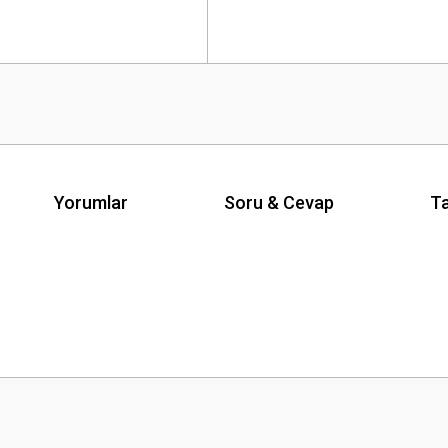
Yorumlar
Soru & Cevap
Ta
Ürün hakkında henüz soru sorulmamış.
Bu ürüne ilk yorumu siz yapın!