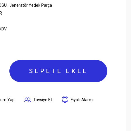
OSU
,
Jeneratör Yedek Parça
R
 KDV
SEPETE EKLE
rum Yap
Tavsiye Et
Fiyatı Alarmı