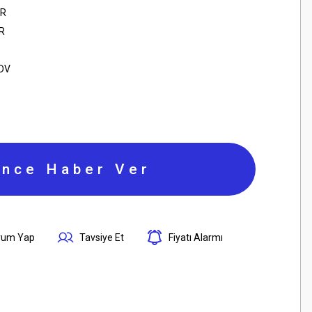
R
R
KDV
ince Haber Ver
rum Yap
Tavsiye Et
Fiyatı Alarmı