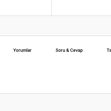
Yorumlar
Soru & Cevap
Ta
Ürün hakkında henüz soru sorulmamış.
Bu ürüne ilk yorumu siz yapın!