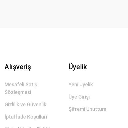
Alışveriş
Üyelik
Mesafeli Satış
Yeni Üyelik
Sözleşmesi
Üye Girişi
Gizlilik ve Güvenlik
Şifremi Unuttum
İptal İade Koşullari